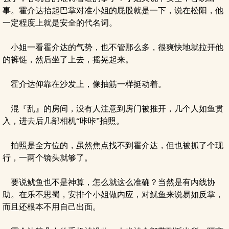
事。霍介达抬起巴掌对准小姐的屁股就是一下，说在松阳，他
一定程度上就是安全的代名词。
小姐一看霍介达的气势，也不管那么多，很爽快地就拉开他
的裤链，然后坐了上去，摇晃起来。
霍介达仰靠在沙发上，像抽筋一样挺动着。
混『乱』的房间，没有人注意到房门被推开，几个人如鱼贯
入，进去后几部相机“咔咔”拍照。
拍照是全方位的，虽然焦点找不到霍介达，但也被抓了个现
行，一两个镜头就够了。
要说鱿鱼也不是神算，怎么就这么准确？当然是有内线协
助。在乐不思蜀，安排个小姐做内应，对鱿鱼来说易如反掌，
而且还根本不用自己出面。