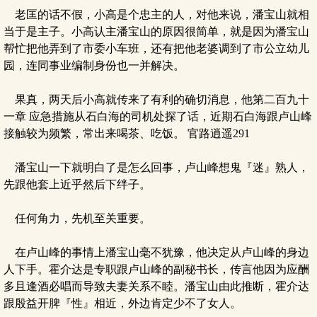
老匡的话不假，小高是个忠主的人，对他来说，潘宝山就相
当于是主子。小高认主潘宝山的原因很简单，就是因为潘宝山
帮忙把他弄到了市委小车班，还有把他老婆调到了市公立幼儿
园，连同事业编制身份也一并解决。
果真，两天后小高就传来了有利的确切消息，他第二百九十
一章 应急措施从石白海的司机处探了话，近期石白海跟卢山峰
接触较为频繁，常出来喝茶、吃饭。 官路逍遥291
潘宝山一下就明白了是怎么回事，卢山峰想鬼『迷』熟人，
先跟他套上近乎然后下绊子。
任何角力，先机至关重要。
在卢山峰的事情上潘宝山毫不犹豫，他决定从卢山峰的身边
人下手。霍介达是专职跟卢山峰的副秘书长，传言他因为应酬
多且逢酒必唱而导致夫妻关系不睦。潘宝山由此推断，霍介达
跟殷益开脾『性』相近，外边肯定少不了女人。