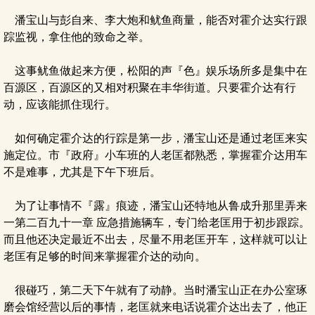
潘宝山与彭自来、李大炮和鱿鱼商量，能否对霍介达实行跟
踪监视，拿住他的致命之举。
这事鱿鱼做起来方便，松阳的声『色』娱乐场所多是集中在
百源区，百源区的又相对积聚在丰华街道。只要霍介达有行
动，应该能抓住现行。
如何确定霍介达的行踪是第一步，潘宝山还是通过老匡来实
施定位。市『政府』小车班的人老匡都熟悉，掌握霍介达用车
不是难事，尤其是下午下班后。
为了让事情不『露』痕迹，潘宝山还特地从鲁成升那里弄来
一第二百九十一章 应急措施辆车，专门给老匡用于初步跟踪。
而且他还决定最近不出去，尽量不用老匡开车，这样就可以让
老匡有足够的时间来掌握霍介达的动向。
很碰巧，第二天下午就有了动静。当时潘宝山正在办公室琢
磨会馆经营以后的事情，老匡就来电话说霍介达出去了，他正