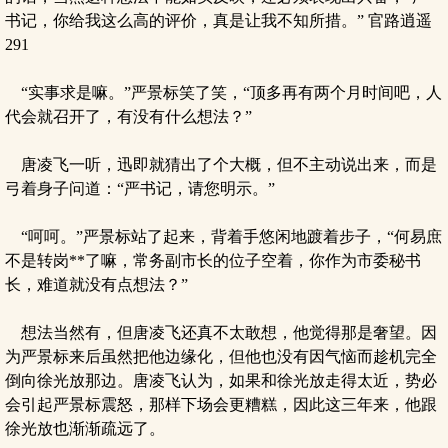
书记，你给我这么高的评价，真是让我不知所措。” 官路逍遥
291
“实事求是嘛。”严景标笑了笑，“顶多再有两个月时间吧，人
代会就召开了，有没有什么想法？”
唐凌飞一听，迅即就猜出了个大概，但不主动说出来，而是
弓着身子问道：“严书记，请您明示。”
“呵呵。”严景标站了起来，背着手悠闲地踱着步子，“何易庶
不是转岗**了嘛，常务副市长的位子空着，你作为市委秘书
长，难道就没有点想法？”
想法当然有，但唐凌飞还真不太敢想，他觉得那是奢望。因
为严景标来后虽然把他边缘化，但他也没有因气恼而趁机完全
倒向徐光放那边。唐凌飞认为，如果和徐光放走得太近，势必
会引起严景标震怒，那样下场会更糟糕，因此这三年来，他跟
徐光放也渐渐疏远了。