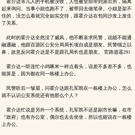
霍介达等几人的手机被没收，人也被全部带到派出所，隔离
起来询问。当事小姐也跑不了，被带回去做笔录。小姐是架不
住的，没怎么着就完全如实交待，跟霍介达在包间沙发上发生
了关系。
此时的霍介达全然没了威风，他不断哀求民警，说能不能通
融通融，他跟百源区公安分局局长项自成是朋友。民警嗤之以
鼻，故意反问霍介达是不是跟孔局长也是朋友。 官路逍遥291
霍介达一听连忙小鸡啄米一样点着头，说差不多差不多，也
能算是，因为都在同一栋楼上办公。
民警听后一皱眉，问霍介达跟孔军凯在一栋楼上办公，怎么
就不认识公安系统还有他那么个人？
霍介达忙说是另外一个系统，孔军凯不还是副市长嘛，在市
『政府』也有办公室，偶尔也去去坐坐，所以也能说在一栋楼
上办公。