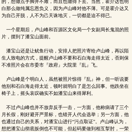
的，想做点手脚并不难，而且也做得下去。当然，霍介达也明
白那么做纯属忘恩负义，因为卢山峰对他不薄。可是霍介达又
为自己开脱，人不为己天诛地灭，一切都是迫不得已。
一个星期后，卢山峰和百源区文化局一个女副局长鬼混的照
片，摆到了潘宝山面前。
潘宝山还是让鱿鱼行动，安排人把照片寄给卢山峰，再以陌
生人致电的方式，提醒卢山峰不要和石白海走得太近，否则保
不准照片会在市委市『政府』大院里『乱』飞。
卢山峰是个明白人，虽然被照片惊得『乱』神，但一听说要
他别和石白海走得太近，顿时就明白了是怎么回事。他跌坐在
椅子上，摇头哀叹确实不如潘宝山来得犀利。
不过卢山峰也并不放弃反手一击，一方面，他称病请了三个
月长假，刚好避开严景标，也错开人代会选举；另一方面，他
也通过自己的关系，对潘宝山进行“污点取证”。卢山峰认为，
想把潘宝山彻底扳倒也不可能，但起码要做到相互掣肘，一荣