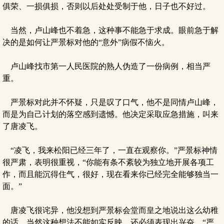
俱荣、一损俱损，否则以后处处受制于他，日子也不好过。
当然，卢山峰也不着急，这种事不能急于求成。眼前急于解
决的是如何让严景标对他的“意外”病假不恼火。
卢山峰找市第一人民医院的熟人伪造了一份病例，相当严
重。
严景标对此并不怀疑，只是叹了口气，他不是同情卢山峰，
而是为自己计划的落空感到遗憾。他决定采取应急措施，叫来
了唐凌飞。
“凌飞，我来松阳已经三年了，一直在观察你。”严景标神情
很严肃，表明很重视，“你能有条不紊较为独立地开展各项工
作，而且能沉得住气，很好，现在看来你已经完全能够独当一
面。”
唐凌飞很诧异，他没想到严景标会堂而皇之地说出这么幼稚
的话，当然这种想法不能如实反映，还必须表现出兴奋，“严