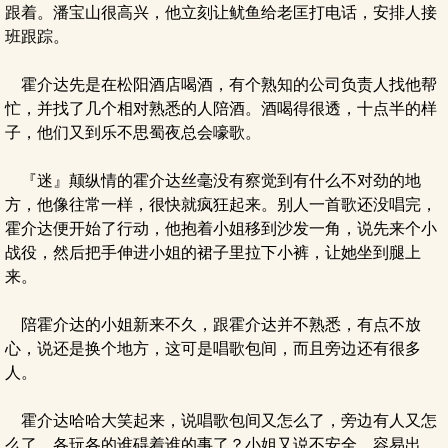
跟着。潘宝山很高兴，他立刻让鱿鱼给老匡打电话，安排人接
班跟踪。
霍介达先是在松阳酒店喝酒，有个熟知的公司负责人找他帮
忙，并找了几个相对熟悉的人陪酒。酒喝得很透，十点半的样
子，他们又到乐不思蜀夜总会嚎歌。
『迷』颠纵情的霍介达丝毫没有察觉到有什么不对劲的地
方，他像往常一样，很快就疯狂起来。别人一首歌还没唱完，
霍介达便开始了行动，他抱着小姐移到沙发一角，说先来个小
战役，然后把手伸进小姐的裙子里拉下小裤，让她坐到腿上
来。
陪霍介达的小姐新来不久，跟霍介达并不熟悉，有点不放
心，说还是换个地方，这可是唱歌包间，而且旁边还有很多
人。
霍介达哈哈大笑起来，说唱歌包间又怎么了，旁边有人又怎
么了，各玩各的谁碍着谁的事了？小姐又说不安全，容易出