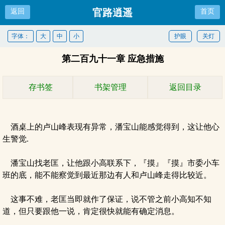
官路逍遥
返回
首页
字体：
大
中
小
护眼
关灯
第二百九十一章 应急措施
存书签
书架管理
返回目录
酒桌上的卢山峰表现有异常，潘宝山能感觉得到，这让他心
生警觉.
潘宝山找老匡，让他跟小高联系下，『摸』『摸』市委小车
班的底，能不能察觉到最近那边有人和卢山峰走得比较近。
这事不难，老匡当即就作了保证，说不管之前小高知不知
道，但只要跟他一说，肯定很快就能有确定消息。