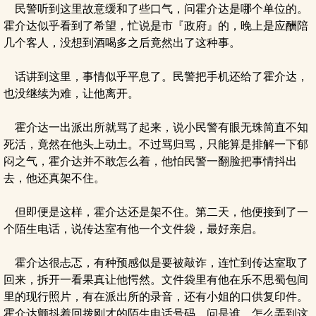
民警听到这里故意缓和了些口气，问霍介达是哪个单位的。
霍介达似乎看到了希望，忙说是市『政府』的，晚上是应酬陪
几个客人，没想到酒喝多之后竟然出了这种事。
话讲到这里，事情似乎平息了。民警把手机还给了霍介达，
也没继续为难，让他离开。
霍介达一出派出所就骂了起来，说小民警有眼无珠简直不知
死活，竟然在他头上动土。不过骂归骂，只能算是排解一下郁
闷之气，霍介达并不敢怎么着，他怕民警一翻脸把事情抖出
去，他还真架不住。
但即便是这样，霍介达还是架不住。第二天，他便接到了一
个陌生电话，说传达室有他一个文件袋，最好亲启。
霍介达很忐忑，有种预感似是要被敲诈，连忙到传达室取了
回来，拆开一看果真让他愕然。文件袋里有他在乐不思蜀包间
里的现行照片，有在派出所的录音，还有小姐的口供复印件。
霍介达颤抖着回拨刚才的陌生电话号码，问是谁，怎么弄到这