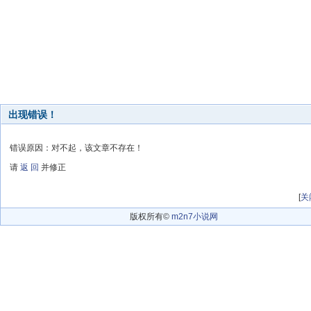
出现错误！
错误原因：对不起，该文章不存在！
请
返 回
并修正
[
关
版权所有©
m2n7小说网