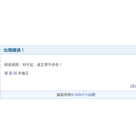
出现错误！
错误原因：对不起，该文章不存在！
请
返 回
并修正
[
关
版权所有©
m2n7小说网