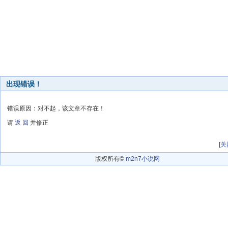
出现错误！
错误原因：对不起，该文章不存在！
请
返 回
并修正
[
关
版权所有©
m2n7小说网