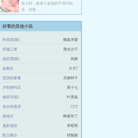
双人时，换来只是他的不屑与轻
笑，但慢... ...
好看的其他小说
灼芙蓉(限)
獨孤求愛
穿越三世
潛水沙子
战恋雪(限）
凤舞
金殿欢
方片7
恐惧的要素
无聊种子
夕阳便利店
尾十七
魂牵百怨2
叶霄嵐
圣女的恩泽
汀汀
鬼地方
蜂蜜布丁
鬼影迷踪
李昭苇
獸玉難分
肆魅魅