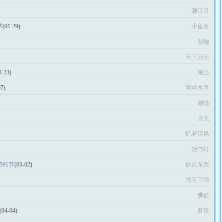
卿汀月
节
(01-29)
小鱼卷
粟咖
天下归元
3-23)
倾巳
07)
菌丝木耳
卿隐
月戈
忆若清风
她与灯
91节
(05-02)
缺点东西
雨天下雨
佛徒
(04-04)
君莱