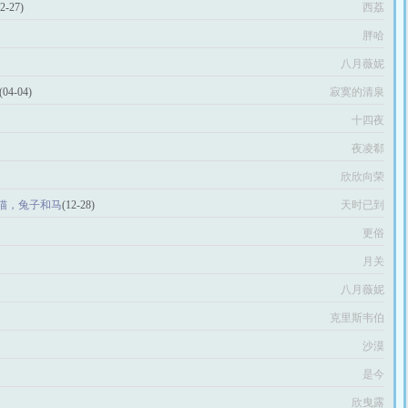
12-27)
西荔
胖哈
八月薇妮
(04-04)
寂寞的清泉
十四夜
夜凌郗
欣欣向荣
熊猫，兔子和马
(12-28)
天时已到
更俗
月关
八月薇妮
克里斯韦伯
沙漠
是今
欣曳露