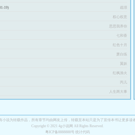
01-19)
疏璟
权心权意
思思我养你
七和香
红色十月
萧白练
翼妖
红枫渔火
丙儿
人生两大事
有小说为转载作品，所有章节均由网友上传，转载至本站只是为了宣传本书让更多读
Copyright © 2021 4g小说网 All Rights Reserved.
粤ICP备8888888号 统计代码