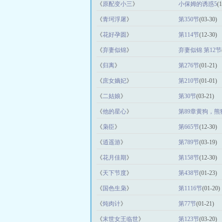
《
原配变小三
》
小保姆的诱惑5
(
《
青珂浮屠
》
第350节
(03-30)
《
花好孕圆
》
第114节
(12-30)
《
弃妻似锦
》
弃妻似锦 第12节
《
归离
》
第276节
(01-21)
《
庶女嫡妃
》
第210节
(01-01)
《
二姑娘
》
第30节
(03-21)
《
他的星心
》
第89章黄狗，
《
枭臣
》
第665节
(12-30)
《
逍遥游
》
第789节
(03-19)
《
花月佳期
》
第158节
(12-30)
《
天下节度
》
第438节
(01-23)
《
国色生枭
》
第1116节
(01-20)
《
炖肉计
》
第77节
(01-21)
《
末世女王临世
》
第123节
(03-20)