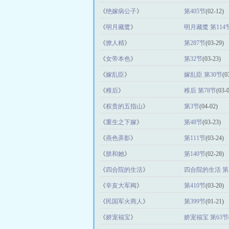
《
绝嫁病公子
》
第405节
(02-12)
《
明月藏鹭
》
明月藏鹭 第114
《
撩人精
》
第287节
(03-29)
《
女帝本色
》
第32节
(03-23)
《
嫁乱臣
》
嫁乱臣 第30节
(0
《
稚后
》
稚后 第78节
(03-
《
权贵的五指山
》
第3节
(04-02)
《
重生之下嫁
》
第48节
(03-23)
《
燕色弄影
》
第111节
(03-24)
《
朕和她
》
第140节
(02-28)
《
四合院的生活
》
四合院的生活 第5
《
辛亥大军阀
》
第410节
(03-20)
《
民国军火商人
》
第399节
(01-21)
《
娇宠福宝
》
娇宠福宝 第63节