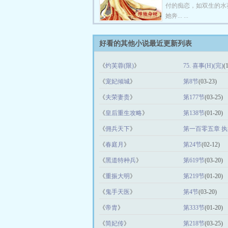
付的痴恋，如双生的水
她奔... ...
好看的其他小说最近更新列表
《
灼芙蓉(限)
》
75. 喜事(H)(完)
(
《
宠妃倾城
》
第8节
(03-23)
《
夫荣妻贵
》
第177节
(03-25)
《
皇后重生攻略
》
第138节
(01-20)
《
佣兵天下
》
第一百零五章 
《
春庭月
》
第24节
(02-12)
《
黑道特种兵
》
第619节
(03-20)
《
重振大明
》
第219节
(01-20)
《
鬼手天医
》
第4节
(03-20)
《
帝胄
》
第333节
(01-20)
《
简妃传
》
第218节
(03-25)