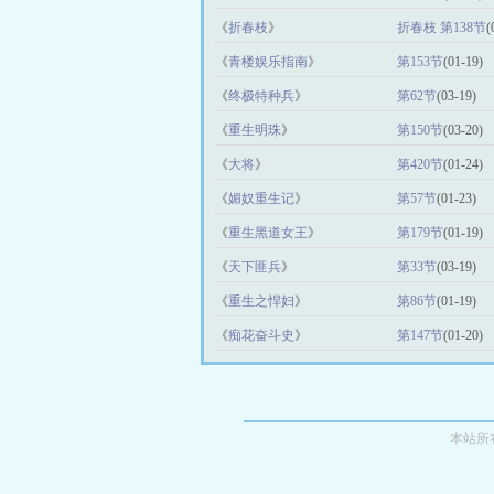
《
折春枝
》
折春枝 第138节
(
《
青楼娱乐指南
》
第153节
(01-19)
《
终极特种兵
》
第62节
(03-19)
《
重生明珠
》
第150节
(03-20)
《
大将
》
第420节
(01-24)
《
媚奴重生记
》
第57节
(01-23)
《
重生黑道女王
》
第179节
(01-19)
《
天下匪兵
》
第33节
(03-19)
《
重生之悍妇
》
第86节
(01-19)
《
痴花奋斗史
》
第147节
(01-20)
本站所