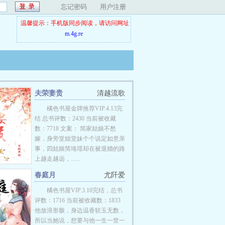
忘记密码
用户注册
温馨提示：手机版同步阅读，请访问网址
m.4g.re
夫荣妻贵
清越流歌
橘色书屋金牌推荐VIP.4.13完
结 总书评数：2430 当前被收藏
数：7718 文案： 简家姑娘不愁
嫁，身旁堂姐堂妹个个说定如意亲
事，四姑娘简珞瑶却在被退婚的路
上越走越远，......
春庭月
尤阡爱
;amp;amp;amp;#;
橘色书屋VIP.3.10完结，总书
评数：1716 当前被收藏数：1833
他放浪形骸，身边温香软玉无数，
所以当她说，想要与他一生一世一