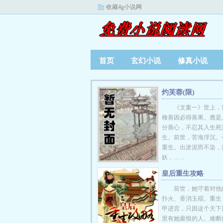
收藏4g小说网
首页
玄幻小说
修真小说
灼芙蓉(限)
《文案一》世上，
種善因必得善果。應是
分善心，不忍其入生死
生。前世，苦海浮沉。
重生。出淤泥而不染，
妖，... ...
皇后重生攻略
前世，她守着对他
扑火、香消玉殒。重生
甲进宫，只因这个天下
里有她最恨的人。难断