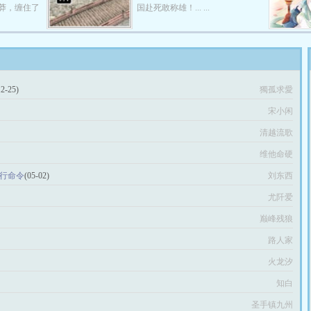
莽，缠住了
国赴死敢称雄！... ...
12-25)
獨孤求愛
宋小闲
清越流歌
维他命硬
执行命令
(05-02)
刘东西
尤阡爱
巅峰残狼
路人家
火龙汐
知白
圣手镇九州