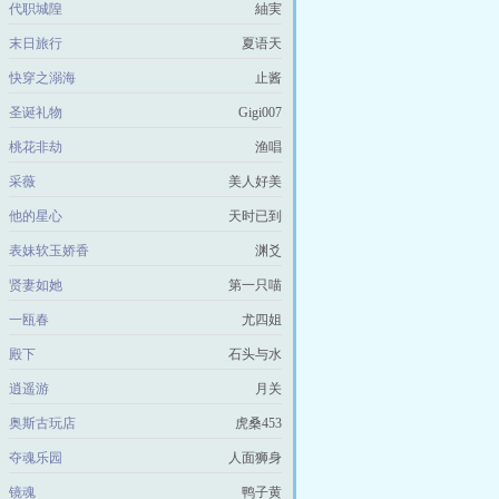
代职城隍
紬実
末日旅行
夏语天
快穿之溺海
止酱
圣诞礼物
Gigi007
桃花非劫
渔唱
采薇
美人好美
他的星心
天时已到
表妹软玉娇香
渊爻
贤妻如她
第一只喵
一瓯春
尤四姐
殿下
石头与水
逍遥游
月关
奥斯古玩店
虎桑453
夺魂乐园
人面狮身
镜魂
鸭子黄