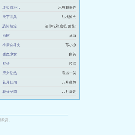
终极特种兵
思思我养你
天下匪兵
红枫渔火
恐怖短篇
请你吃颗糖吧(菓酱)
雨露
莫白
小康奋斗史
苏小凉
驱魔少女
白英
魅娃
瑛瑀
庶女悠然
春温一笑
花月佳期
八月薇妮
花好孕圆
八月薇妮
者欣赏。