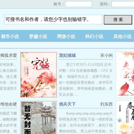
账号：
密码：
搜 索
都市小说
穿越小说
网游小说
科幻小说
其他小说
獨孤求愛
宠妃倾城
宋小闲
皆有因果，
晋江VIP2015-12-03完结 总书
上蒼念她存
评数：654 当前被收藏数：1251 文
海。使之重
案： 倾城作为公主，这辈子所会
今世，浴火
的一切都是苏墨弦教的，读书写字
濯清漣而不
是他教的，弹琴画画是他教的，甚
至从女孩......
维他命硬
佣兵天下
刘东西
的痴恋飞蛾
&amp;amp;amp;amp;amp;amp;#;&amp;amp;amp
，她毅然解
张明海厌倦了部队千篇一律的军旅
最大的牢笼
生涯，在司令的推荐下，来到了猎
的孽缘、错
鹰特种部队。男儿何不带吴钩，为