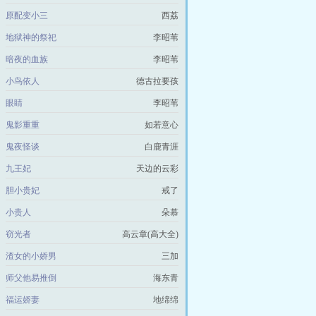
原配变小三
西荔
地狱神的祭祀
李昭苇
暗夜的血族
李昭苇
小鸟依人
德古拉要孩
眼睛
李昭苇
鬼影重重
如若意心
鬼夜怪谈
白鹿青涯
九王妃
天边的云彩
胆小贵妃
戒了
小贵人
朵慕
窃光者
高云章(高大全)
渣女的小娇男
三加
师父他易推倒
海东青
福运娇妻
地绵绵