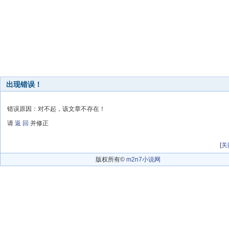
出现错误！
错误原因：对不起，该文章不存在！
请
返 回
并修正
[
关
版权所有©
m2n7小说网