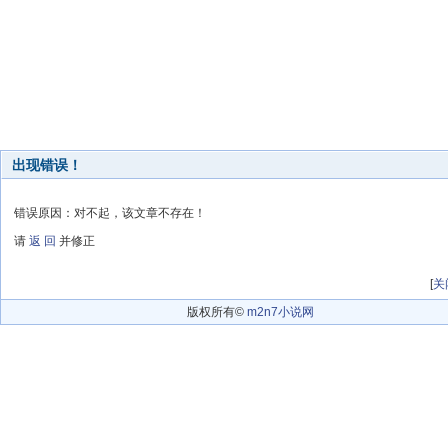
出现错误！
错误原因：对不起，该文章不存在！
请
返 回
并修正
[
关
版权所有©
m2n7小说网