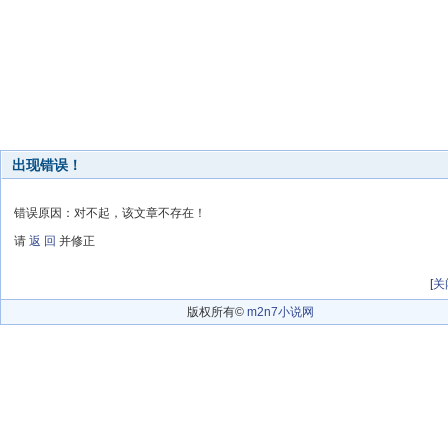
出现错误！
错误原因：对不起，该文章不存在！
请
返 回
并修正
[
关
版权所有©
m2n7小说网