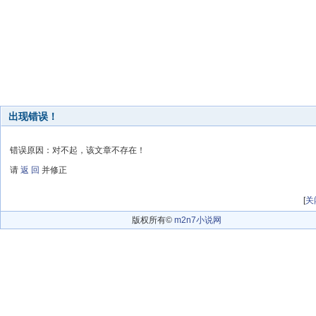
出现错误！
错误原因：对不起，该文章不存在！
请
返 回
并修正
[
关
版权所有©
m2n7小说网